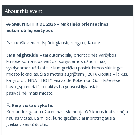
About this event
🚗 SMK NIGHTRIDE 2026 – Naktinės orientacinės
automobilių varžybos
Pasiruošk vienam įspūdingiausių renginių Kaune.
SMK NightRide
– tai automobilių orientacinės varžybos,
kuriose komandos varžosi spręsdamos užuominas,
vykdydamos užduotis ir kuo greičiau pasiekdamos skirtingas
miesto lokacijas. Šiais metais sugrįžtam į 2016-uosius – laikus,
kai grojo „INNA - HOT“, visi žaidė Pokemon Go ir kišenėse
buvo „spinneriai“, o naktys baigdavosi ilgiausiais
pasivažinėjimais mieste.
🔍
Kaip viskas vyksta:
Komandos gauna užuominas, skenuoja QR kodus ir atrakinėja
naujas vietas. Laimi tie, kurie greičiausiai ir protingiausiai
įveikia visas užduotis.