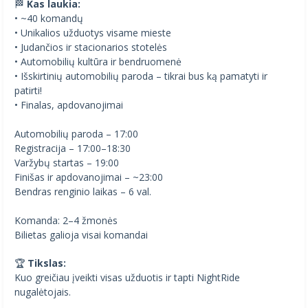
🏁
Kas laukia:
• ~40 komandų
• Unikalios užduotys visame mieste
• Judančios ir stacionarios stotelės
• Automobilių kultūra ir bendruomenė
• Išskirtinių automobilių paroda – tikrai bus ką pamatyti ir
patirti!
• Finalas, apdovanojimai
Automobilių paroda – 17:00
Registracija – 17:00–18:30
Varžybų startas – 19:00
Finišas ir apdovanojimai – ~23:00
Bendras renginio laikas – 6 val.
Komanda: 2–4 žmonės
Bilietas galioja visai komandai
🏆
Tikslas:
Kuo greičiau įveikti visas užduotis ir tapti NightRide
nugalėtojais.