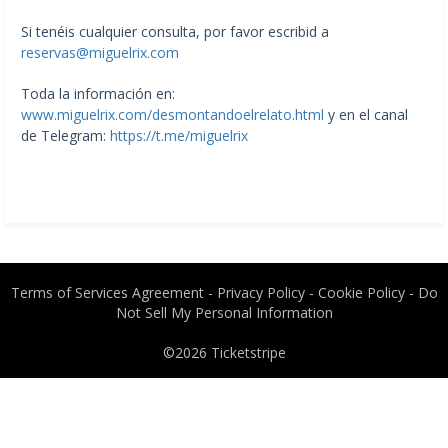
Si tenéis cualquier consulta, por favor escribid a
reservas@miguelrix.com
Toda la información en:
www.miguelrix.com/desmontandoelrelato.html
y en el canal
de Telegram:
https://t.me/miguelrix
Terms of Services Agreement
-
Privacy Policy
-
Cookie Policy
-
Do
Not Sell My Personal Information
©2026
Ticketstripe